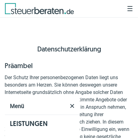
☰
Datenschutzerklärung
Präambel
Der Schutz Ihrer personenbezogenen Daten liegt uns
besonders am Herzen. Sie können deswegen unsere
Internetseite grundsätzlich ohne Angabe solcher Daten
benutzen. Möchten Sie jedoch bestimmte Angebote oder
✕
Menü
Dienstleistungen unserer Webseite in Anspruch nehmen,
kann dies im Einzelfall eine Verarbeitung ihrer
personenbezogenen Daten nach sich ziehen. In diesem
LEISTUNGEN
Zusammenhang holen wir uns Ihre Einwilligung ein, wenn
für eine derartige Datenverarbeitung keine gesetzliche