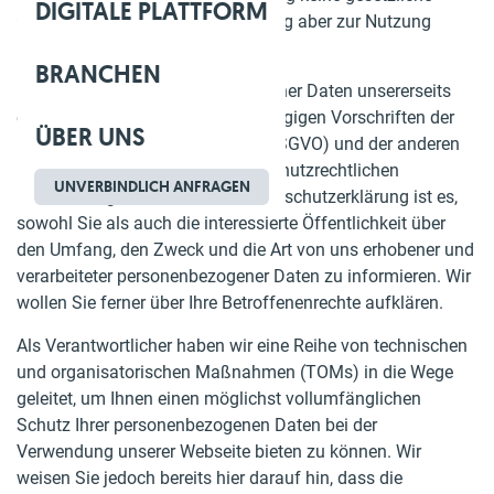
DIGITALE PLATTFORM
Grundlage besteht, die Verarbeitung aber zur Nutzung
unserer Webseite erforderlich ist.
BRANCHEN
Die Verarbeitung personenbezogener Daten unsererseits
erfolgt immer gemäß den einschlägigen Vorschriften der
ÜBER UNS
Datenschutz-Grundverordnung (DSGVO) und der anderen
in Deutschland geltenden datenschutzrechtlichen
UNVERBINDLICH ANFRAGEN
Bestimmungen. Ziel unserer Datenschutzerklärung ist es,
sowohl Sie als auch die interessierte Öffentlichkeit über
den Umfang, den Zweck und die Art von uns erhobener und
verarbeiteter personenbezogener Daten zu informieren. Wir
wollen Sie ferner über Ihre Betroffenenrechte aufklären.
Als Verantwortlicher haben wir eine Reihe von technischen
und organisatorischen Maßnahmen (TOMs) in die Wege
geleitet, um Ihnen einen möglichst vollumfänglichen
Schutz Ihrer personenbezogenen Daten bei der
Verwendung unserer Webseite bieten zu können. Wir
weisen Sie jedoch bereits hier darauf hin, dass die