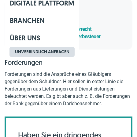
DIGITALE PLATTFORM
Inhaltsverzeichnis
BRANCHEN
1.
Forderungen
2.
Forderungen im Bilanzsteuerrecht
ÜBER UNS
3.
Einkommensteuer und Gewerbesteuer
UNVERBINDLICH ANFRAGEN
Forderungen
Forderungen sind die Ansprüche eines Gläubigers
gegenüber dem Schuldner. Hier sollen in erster Linie die
Forderungen aus Lieferungen und Dienstleistungen
beleuchtet werden. Es gibt aber auch z. B. die Forderungen
der Bank gegenüber einem Darlehensnehmer.
Haben Sie ein dringendes,