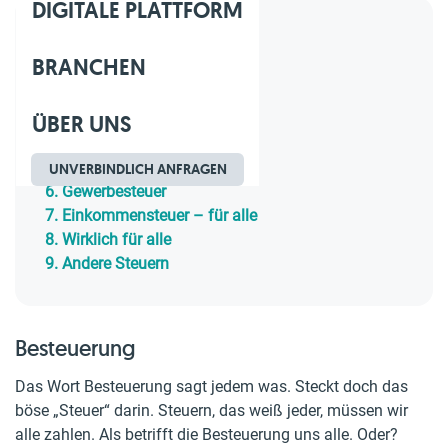
DIGITALE PLATTFORM
Inhaltsverzeichnis
BRANCHEN
1.
Besteuerung
2.
Wen treffen die Steuern
ÜBER UNS
3.
Unternehmer
4.
Umsatzsteuer
5.
Lohnsteuer
UNVERBINDLICH ANFRAGEN
6.
Gewerbesteuer
7.
Einkommensteuer – für alle
8.
Wirklich für alle
9.
Andere Steuern
Besteuerung
Das Wort Besteuerung sagt jedem was. Steckt doch das
böse „Steuer“ darin. Steuern, das weiß jeder, müssen wir
alle zahlen. Als betrifft die Besteuerung uns alle. Oder?