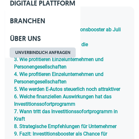
DIGITALE PLATTFORM
BRANCHEN
Inhaltsverzeichnis
1.
Wie funktioniert der Investitionsbooster ab Juli
ÜBER UNS
2025
2.
Welche Steuervorteile bringt die
Körperschaftsteuerreform
UNVERBINDLICH ANFRAGEN
3.
Wie profitieren Einzelunternehmen und
Personengesellschaften
4.
Wie profitieren Einzelunternehmen und
Personengesellschaften
5.
Wie werden E-Autos steuerlich noch attraktiver
6.
Welche finanziellen Auswirkungen hat das
Investitionssofortprogramm
7.
Wann tritt das Investitionssofortprogramm in
Kraft
8.
Strategische Empfehlungen für Unternehmer
9.
Fazit: Investitionsbooster als Chance für