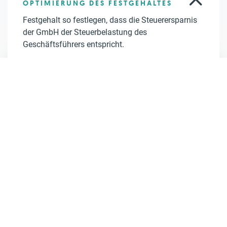
OPTIMIERUNG DES FESTGEHALTES
Festgehalt so festlegen, dass die Steuerersparnis
der GmbH der Steuerbelastung des
Geschäftsführers entspricht.
STEUERFREIER SACHBEZUG
STEUERBEGÜNSTIGTER SACHBEZUG
ZUSCHUSS ZU DEN HOME-OFFICE
KOSTEN
ERHOLUNGSBEIHILFE
KINDERBETREUUNGSKOSTEN
FAHRTKOSTENZUSCHÜSSE
UNTERNEHMENSBETEILIGUNG