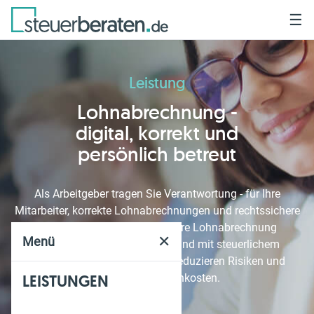
☰
Leistung
Lohnabrechnung -
digital, korrekt und
persönlich betreut
Als Arbeitgeber tragen Sie Verantwortung - für Ihre
Mitarbeiter, korrekte Lohnabrechnungen und rechtssichere
Prozesse. Wir übernehmen Ihre Lohnabrechnung
✕
Menü
vollständig - digital, effizient und mit steuerlichem
Weitblick. So sparen Sie Zeit, reduzieren Risiken und
LEISTUNGEN
senken Ihre Nebenkosten.