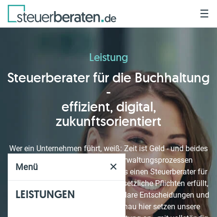
☰
Leistung
Steuerberater für die Buchhaltung
-
effizient, digital,
zukunftsorientiert
Wer ein Unternehmen führt, weiß: Zeit ist Geld - und beides
sollte nicht in ineffizienten Verwaltungsprozessen
✕
Menü
verlorengehen. Deshalb braucht es einen Steuerberater für
Ihre Buchhaltung, der nicht nur gesetzliche Pflichten erfüllt,
LEISTUNGEN
sondern den Weg für Wachstum, klare Entscheidungen und
strategische Planung ebnet. Genau hier setzen unsere