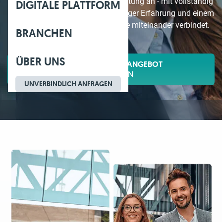
Online Steuerberater
Ihrer Buchhaltung an - mit vollständig
DIGITALE PLATTFORM
digitalen Prozessen, jahrzehntelanger Erfahrung und einem
Team, das Effizienz und Expertise miteinander verbindet.
BRANCHEN
ÜBER UNS
UNVERBINDLICHES ANGEBOT
ANFORDERN
UNVERBINDLICH ANFRAGEN