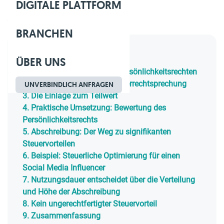
DIGITALE PLATTFORM
Geschätzte Lesezeit: 7 Min.
BRANCHEN
Inhaltsverzeichnis
ÜBER UNS
1.
Der Wert von Image und Persönlichkeitsrechten
2.
Der Durchbruch in der Steuerrechtsprechung
UNVERBINDLICH ANFRAGEN
3.
Die Einlage zum Teilwert
4.
Praktische Umsetzung: Bewertung des
Persönlichkeitsrechts
5.
Abschreibung: Der Weg zu signifikanten
Steuervorteilen
6.
Beispiel: Steuerliche Optimierung für einen
Social Media Influencer
7.
Nutzungsdauer entscheidet über die Verteilung
und Höhe der Abschreibung
8.
Kein ungerechtfertigter Steuervorteil
9.
Zusammenfassung