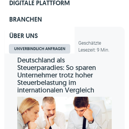
DIGITALE PLATTFORM
BRANCHEN
ÜBER UNS
Dipl.-Kfm. Christian Gebert,
Geschätzte
UNVERBINDLICH ANFRAGEN
erstellt am 06.08.2026
Lesezeit: 9 Min.
Deutschland als
Steuerparadies: So sparen
Unternehmer trotz hoher
Steuerbelastung im
internationalen Vergleich