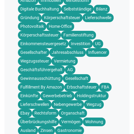
Amazon
Immobilien
Mindestlohn
Digitale Buchhaltung
Selbstständige
Bilanz
Gründung
Körperschaftsteuer
Lieferschwelle
Photovoltaik
Home-Office
Körperschaftssteuer
Familienstiftung
Einkommensteuergesetz
Investition
UG
Gesellschafter
Jahresabschluss
Influencer
Wegzugssteuer
Vermietung
Geschäftsführergehalt
AG
Gewinnausschüttung
Gesellschaft
Fulfillment By Amazon
Erbschaftsteuer
FBA
Einkünfte
Gewerbebetrieb
Holdingstruktur
Lieferschwellen
Nebengewerbe
Wegzug
Ebay
Rechtsform
Organschaft
Überbrückungshilfe
Vermögen
Wohnung
Ausland
Zinsen
Gastronomie