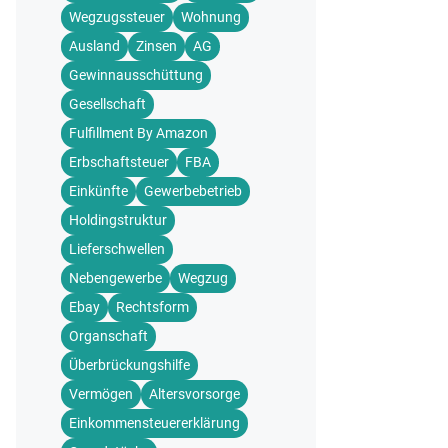
Wegzugssteuer
Wohnung
Ausland
Zinsen
AG
Gewinnausschüttung
Gesellschaft
Fulfillment By Amazon
Erbschaftsteuer
FBA
Einkünfte
Gewerbebetrieb
Holdingstruktur
Lieferschwellen
Nebengewerbe
Wegzug
Ebay
Rechtsform
Organschaft
Überbrückungshilfe
Vermögen
Altersvorsorge
Einkommensteuererklärung