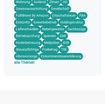
Wohnung
Ausland
Zinsen
AG
Gewinnausschüttung
Gesellschaft
Fulfillment By Amazon
Erbschaftsteuer
FBA
Einkünfte
Gewerbebetrieb
Holdingstruktur
Lieferschwellen
Nebengewerbe
Sachbezüge
Betriebsprüfung
Spenden
GbR
Kinderbetreuung
Midijobber
B2B
Steuerpflichtige
Freibetrag
TSE
...
Altersvorsorge
Einkommensteuererklärung
alle Themen