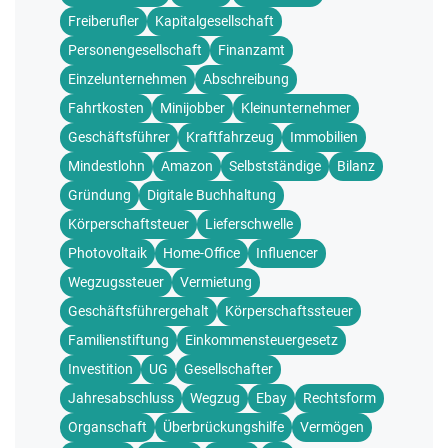
Freiberufler
Kapitalgesellschaft
Personengesellschaft
Finanzamt
Einzelunternehmen
Abschreibung
Fahrtkosten
Minijobber
Kleinunternehmer
Geschäftsführer
Kraftfahrzeug
Immobilien
Mindestlohn
Amazon
Selbstständige
Bilanz
Gründung
Digitale Buchhaltung
Körperschaftsteuer
Lieferschwelle
Photovoltaik
Home-Office
Influencer
Wegzugssteuer
Vermietung
Geschäftsführergehalt
Körperschaftssteuer
Familienstiftung
Einkommensteuergesetz
Investition
UG
Gesellschafter
Jahresabschluss
Wegzug
Ebay
Rechtsform
Organschaft
Überbrückungshilfe
Vermögen