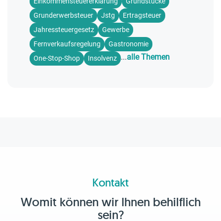
Einkommensteuererklärung
Grundstücke
Grunderwerbsteuer
Jstg
Ertragsteuer
Jahressteuergesetz
Gewerbe
Fernverkaufsregelung
Gastronomie
...
alle Themen
One-Stop-Shop
Insolvenz
Kontakt
Womit können wir Ihnen behilflich
sein?