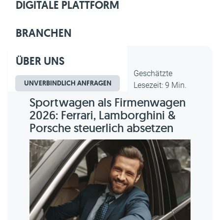
DIGITALE PLATTFORM
BRANCHEN
ÜBER UNS
Dipl.-Kfm. Christian Gebert,
Geschätzte
UNVERBINDLICH ANFRAGEN
erstellt am 20.05.2026
Lesezeit: 9 Min.
Sportwagen als Firmenwagen
2026: Ferrari, Lamborghini &
Porsche steuerlich absetzen