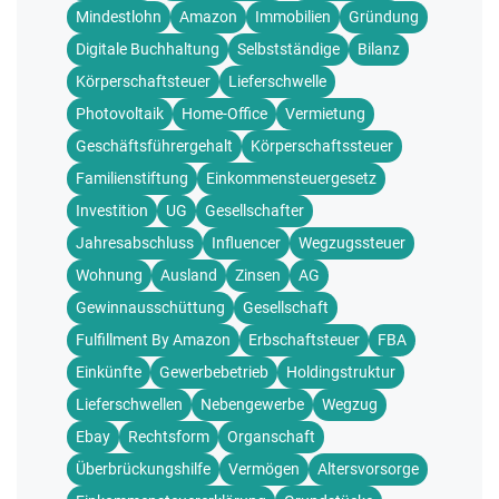
Mindestlohn
Amazon
Immobilien
Gründung
Digitale Buchhaltung
Selbstständige
Bilanz
Körperschaftsteuer
Lieferschwelle
Photovoltaik
Home-Office
Vermietung
Geschäftsführergehalt
Körperschaftssteuer
Familienstiftung
Einkommensteuergesetz
Investition
UG
Gesellschafter
Jahresabschluss
Influencer
Wegzugssteuer
Wohnung
Ausland
Zinsen
AG
Gewinnausschüttung
Gesellschaft
Fulfillment By Amazon
Erbschaftsteuer
FBA
Einkünfte
Gewerbebetrieb
Holdingstruktur
Lieferschwellen
Nebengewerbe
Wegzug
Ebay
Rechtsform
Organschaft
Überbrückungshilfe
Vermögen
Altersvorsorge