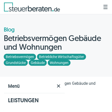
☰
Blog
Betriebsvermögen Gebäude
und Wohnungen
Betriebsvermögen
Betriebliche Wirtschaftsgüter
Grundstücke
Gebäude
Wohnungen
Home
Blog
Betriebsvermögen Gebäude und
✕
Menü
Wohnungen
LEISTUNGEN
Geschätzte Lesezeit: 3 Min.