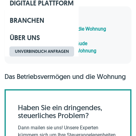
DIGITALE PLATTFORM
BRANCHEN
Inhaltsverzeichnis
1.
Das Betriebsvermögen und die Wohnung
ÜBER UNS
2.
Betriebsvermögen
3.
Betriebsvermögen und Gebäude
4.
Betriebsvermögen und die Wohnung
UNVERBINDLICH ANFRAGEN
Das Betriebsvermögen und die Wohnung
Haben Sie ein dringendes,
steuerliches Problem?
Dann mailen sie uns! Unsere Experten
kümmern sich um Ihre Steuerangelegenheiten,