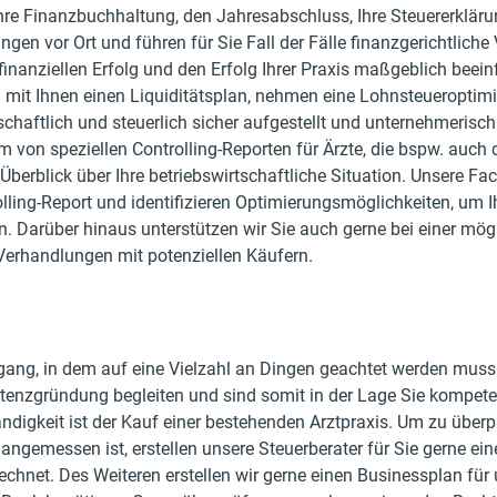
hre Finanzbuchhaltung, den Jahresabschluss, Ihre Steuererklär
ngen vor Ort und führen für Sie Fall der Fälle finanzgerichtliche
finanziellen Erfolg und den Erfolg Ihrer Praxis maßgeblich beein
n mit Ihnen einen Liquiditätsplan, nehmen eine Lohnsteueroptimie
tschaftlich und steuerlich sicher aufgestellt und unternehmerisch
on speziellen Controlling-Reporten für Ärzte, die bspw. auch 
 Überblick über Ihre betriebswirtschaftliche Situation. Unsere 
ling-Report und identifizieren Optimierungsmöglichkeiten, um I
n. Darüber hinaus unterstützen wir Sie auch gerne bei einer mö
Verhandlungen mit potenziellen Käufern.
ang, in dem auf eine Vielzahl an Dingen geachtet werden muss. 
tenzgründung begleiten und sind somit in der Lage Sie kompete
ständigkeit ist der Kauf einer bestehenden Arztpraxis. Um zu überp
 angemessen ist, erstellen unsere Steuerberater für Sie gerne ei
e rechnet. Des Weiteren erstellen wir gerne einen Businessplan fü