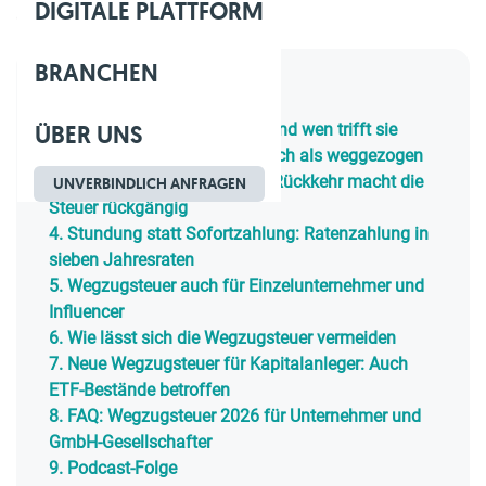
DIGITALE PLATTFORM
Geschätzte Lesezeit: 10 Min.
BRANCHEN
Inhaltsverzeichnis
ÜBER UNS
1.
Was ist die Wegzugsteuer und wen trifft sie
2.
Wann gilt man steuerrechtlich als weggezogen
3.
Vorübergehender Wegzug: Rückkehr macht die
UNVERBINDLICH ANFRAGEN
Steuer rückgängig
4.
Stundung statt Sofortzahlung: Ratenzahlung in
sieben Jahresraten
5.
Wegzugsteuer auch für Einzelunternehmer und
Influencer
6.
Wie lässt sich die Wegzugsteuer vermeiden
7.
Neue Wegzugsteuer für Kapitalanleger: Auch
ETF-Bestände betroffen
8.
FAQ: Wegzugsteuer 2026 für Unternehmer und
GmbH-Gesellschafter
9.
Podcast-Folge