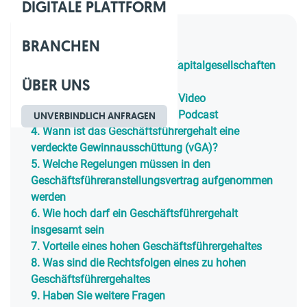
DIGITALE PLATTFORM
BRANCHEN
Inhaltsverzeichnis
1.
Geschäftsführergehalt bei Kapitalgesellschaften
ÜBER UNS
und Personengesellschaften
2.
Alle Informationen in einem Video
3.
Alle Informationen in einem Podcast
UNVERBINDLICH ANFRAGEN
4.
Wann ist das Geschäftsführergehalt eine
verdeckte Gewinnausschüttung (vGA)?
5.
Welche Regelungen müssen in den
Geschäftsführeranstellungsvertrag aufgenommen
werden
6.
Wie hoch darf ein Geschäftsführergehalt
insgesamt sein
7.
Vorteile eines hohen Geschäftsführergehaltes
8.
Was sind die Rechtsfolgen eines zu hohen
Geschäftsführergehaltes
9.
Haben Sie weitere Fragen