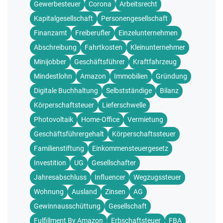
Gewerbesteuer
Corona
Arbeitsrecht
Kapitalgesellschaft
Personengesellschaft
Finanzamt
Freiberufler
Einzelunternehmen
Abschreibung
Fahrtkosten
Kleinunternehmer
Minijobber
Geschäftsführer
Kraftfahrzeug
Mindestlohn
Amazon
Immobilien
Gründung
Digitale Buchhaltung
Selbstständige
Bilanz
Körperschaftsteuer
Lieferschwelle
Photovoltaik
Home-Office
Vermietung
Geschäftsführergehalt
Körperschaftssteuer
Familienstiftung
Einkommensteuergesetz
Investition
UG
Gesellschafter
Jahresabschluss
Influencer
Wegzugssteuer
Wohnung
Ausland
Zinsen
AG
Gewinnausschüttung
Gesellschaft
Fulfillment By Amazon
Erbschaftsteuer
FBA