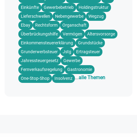
Einkünfte
Gewerbebetrieb
Holdingstruktur
Lieferschwellen
Nebengewerbe
Wegzug
Ebay
Rechtsform
Organschaft
Überbrückungshilfe
Vermögen
Altersvorsorge
Einkommensteuererklärung
Grundstücke
Grunderwerbsteuer
Jstg
Ertragsteuer
Jahressteuergesetz
Gewerbe
Fernverkaufsregelung
Gastronomie
...
alle Themen
One-Stop-Shop
Insolvenz