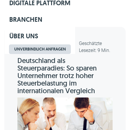
DIGITALE PLATTFORM
BRANCHEN
ÜBER UNS
Dipl.-Kfm. Christian Gebert,
Geschätzte
UNVERBINDLICH ANFRAGEN
erstellt am 06.08.2026
Lesezeit: 9 Min.
Deutschland als
Steuerparadies: So sparen
Unternehmer trotz hoher
Steuerbelastung im
internationalen Vergleich