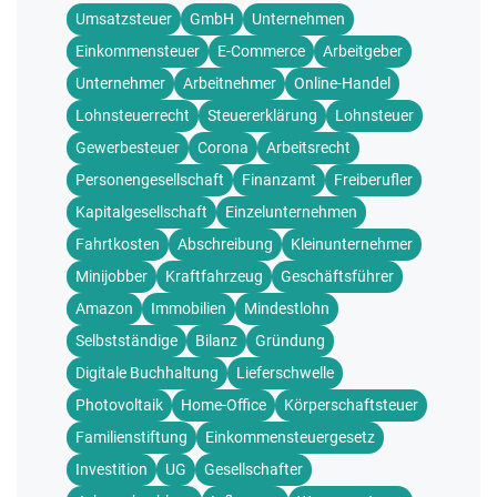
Umsatzsteuer
GmbH
Unternehmen
Einkommensteuer
E-Commerce
Arbeitgeber
Unternehmer
Arbeitnehmer
Online-Handel
Lohnsteuerrecht
Steuererklärung
Lohnsteuer
Gewerbesteuer
Corona
Arbeitsrecht
Personengesellschaft
Finanzamt
Freiberufler
Kapitalgesellschaft
Einzelunternehmen
Fahrtkosten
Abschreibung
Kleinunternehmer
Minijobber
Kraftfahrzeug
Geschäftsführer
Amazon
Immobilien
Mindestlohn
Selbstständige
Bilanz
Gründung
Digitale Buchhaltung
Lieferschwelle
Photovoltaik
Home-Office
Körperschaftsteuer
Familienstiftung
Einkommensteuergesetz
Investition
UG
Gesellschafter