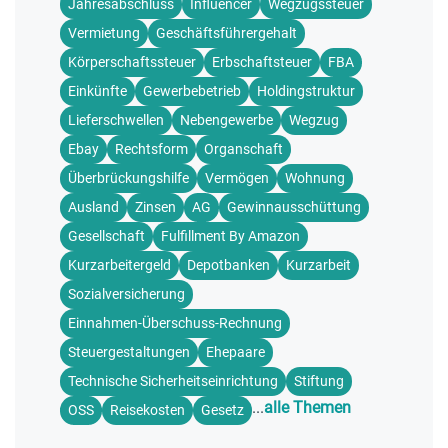
Jahresabschluss
Influencer
Wegzugssteuer
Vermietung
Geschäftsführergehalt
Körperschaftssteuer
Erbschaftsteuer
FBA
Einkünfte
Gewerbebetrieb
Holdingstruktur
Lieferschwellen
Nebengewerbe
Wegzug
Ebay
Rechtsform
Organschaft
Überbrückungshilfe
Vermögen
Wohnung
Ausland
Zinsen
AG
Gewinnausschüttung
Gesellschaft
Fulfillment By Amazon
Kurzarbeitergeld
Depotbanken
Kurzarbeit
Sozialversicherung
Einnahmen-Überschuss-Rechnung
Steuergestaltungen
Ehepaare
Technische Sicherheitseinrichtung
Stiftung
...
alle Themen
OSS
Reisekosten
Gesetz