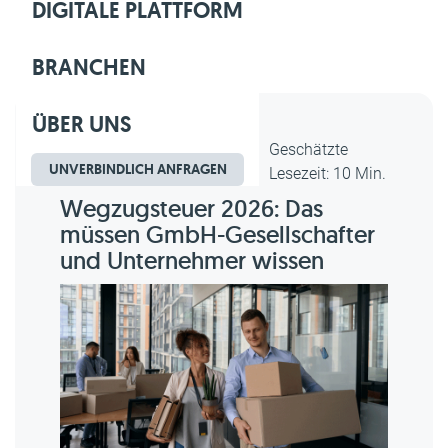
DIGITALE PLATTFORM
BRANCHEN
ÜBER UNS
Dipl.-Kfm. Christian Gebert,
Geschätzte
UNVERBINDLICH ANFRAGEN
erstellt am 19.06.2026
Lesezeit: 10 Min.
Wegzugsteuer 2026: Das
müssen GmbH-Gesellschafter
und Unternehmer wissen