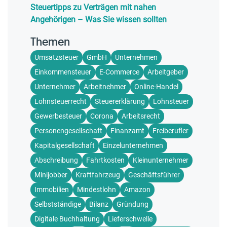
Steuertipps zu Verträgen mit nahen
Angehörigen – Was Sie wissen sollten
Themen
Umsatzsteuer
GmbH
Unternehmen
Einkommensteuer
E-Commerce
Arbeitgeber
Unternehmer
Arbeitnehmer
Online-Handel
Lohnsteuerrecht
Steuererklärung
Lohnsteuer
Gewerbesteuer
Corona
Arbeitsrecht
Personengesellschaft
Finanzamt
Freiberufler
Kapitalgesellschaft
Einzelunternehmen
Abschreibung
Fahrtkosten
Kleinunternehmer
Minijobber
Kraftfahrzeug
Geschäftsführer
Immobilien
Mindestlohn
Amazon
Selbstständige
Bilanz
Gründung
Digitale Buchhaltung
Lieferschwelle