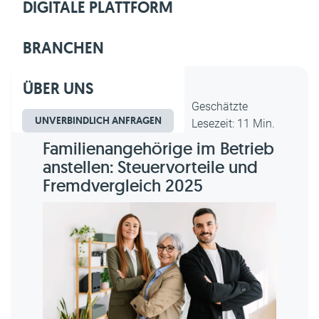
DIGITALE PLATTFORM
BRANCHEN
ÜBER UNS
Dipl.-Kfm. Christian Gebert,
Geschätzte
UNVERBINDLICH ANFRAGEN
erstellt am 29.04.2026
Lesezeit: 11 Min.
Familienangehörige im Betrieb
anstellen: Steuervorteile und
Fremdvergleich 2025