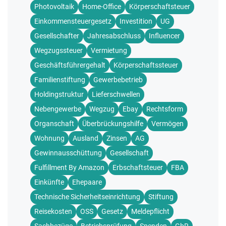
Photovoltaik
Home-Office
Körperschaftsteuer
Einkommensteuergesetz
Investition
UG
Gesellschafter
Jahresabschluss
Influencer
Wegzugssteuer
Vermietung
Geschäftsführergehalt
Körperschaftssteuer
Familienstiftung
Gewerbebetrieb
Holdingstruktur
Lieferschwellen
Nebengewerbe
Wegzug
Ebay
Rechtsform
Organschaft
Überbrückungshilfe
Vermögen
Wohnung
Ausland
Zinsen
AG
Gewinnausschüttung
Gesellschaft
Fulfillment By Amazon
Erbschaftsteuer
FBA
Einkünfte
Ehepaare
Technische Sicherheitseinrichtung
Stiftung
Reisekosten
OSS
Gesetz
Meldepflicht
Sachbezüge
Betriebsprüfung
Spenden
GbR