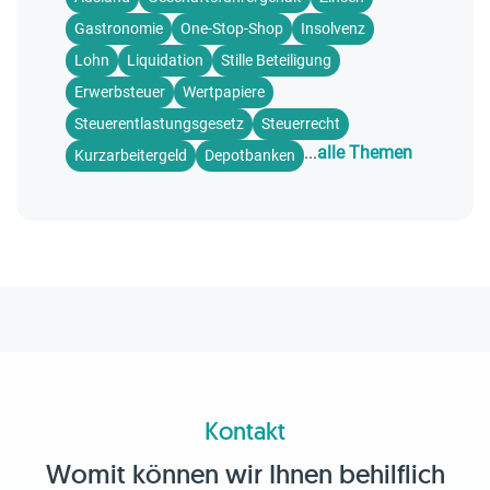
Gastronomie
One-Stop-Shop
Insolvenz
Lohn
Liquidation
Stille Beteiligung
Erwerbsteuer
Wertpapiere
Steuerentlastungsgesetz
Steuerrecht
...
alle Themen
Kurzarbeitergeld
Depotbanken
Kontakt
Womit können wir Ihnen behilflich