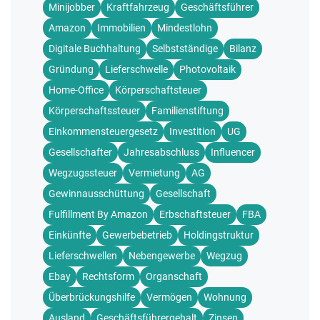
Minijobber
Kraftfahrzeug
Geschäftsführer
Amazon
Immobilien
Mindestlohn
Digitale Buchhaltung
Selbstständige
Bilanz
Gründung
Lieferschwelle
Photovoltaik
Home-Office
Körperschaftsteuer
Körperschaftssteuer
Familienstiftung
Einkommensteuergesetz
Investition
UG
Gesellschafter
Jahresabschluss
Influencer
Wegzugssteuer
Vermietung
AG
Gewinnausschüttung
Gesellschaft
Fulfillment By Amazon
Erbschaftsteuer
FBA
Einkünfte
Gewerbebetrieb
Holdingstruktur
Lieferschwellen
Nebengewerbe
Wegzug
Ebay
Rechtsform
Organschaft
Überbrückungshilfe
Vermögen
Wohnung
Ausland
Geschäftsführergehalt
Zinsen