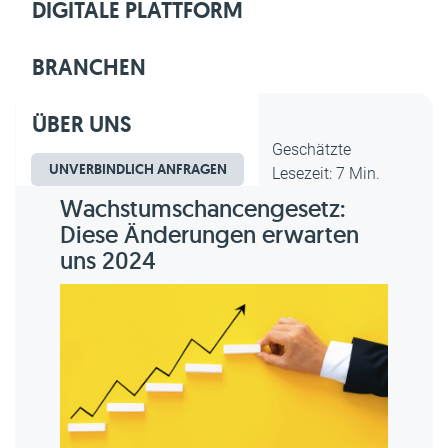
DIGITALE PLATTFORM
BRANCHEN
ÜBER UNS
Dipl.-Kfm. Christian Gebert,
Geschätzte
UNVERBINDLICH ANFRAGEN
erstellt am 26.07.2023
Lesezeit: 7 Min.
Wachstumschancengesetz:
Diese Änderungen erwarten
uns 2024