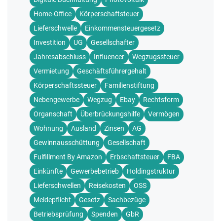
Home-Office
Körperschaftsteuer
Lieferschwelle
Einkommensteuergesetz
Investition
UG
Gesellschafter
Jahresabschluss
Influencer
Wegzugssteuer
Vermietung
Geschäftsführergehalt
Körperschaftssteuer
Familienstiftung
Nebengewerbe
Wegzug
Ebay
Rechtsform
Organschaft
Überbrückungshilfe
Vermögen
Wohnung
Ausland
Zinsen
AG
Gewinnausschüttung
Gesellschaft
Fulfillment By Amazon
Erbschaftsteuer
FBA
Einkünfte
Gewerbebetrieb
Holdingstruktur
Lieferschwellen
Reisekosten
OSS
Meldepflicht
Gesetz
Sachbezüge
Betriebsprüfung
Spenden
GbR