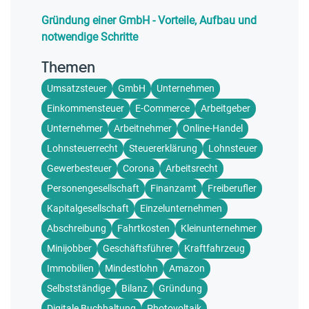
Gründung einer GmbH - Vorteile, Aufbau und
notwendige Schritte
Themen
Umsatzsteuer
GmbH
Unternehmen
Einkommensteuer
E-Commerce
Arbeitgeber
Unternehmer
Arbeitnehmer
Online-Handel
Lohnsteuerrecht
Steuererklärung
Lohnsteuer
Gewerbesteuer
Corona
Arbeitsrecht
Personengesellschaft
Finanzamt
Freiberufler
Kapitalgesellschaft
Einzelunternehmen
Abschreibung
Fahrtkosten
Kleinunternehmer
Minijobber
Geschäftsführer
Kraftfahrzeug
Immobilien
Mindestlohn
Amazon
Selbstständige
Bilanz
Gründung
Digitale Buchhaltung
Photovoltaik