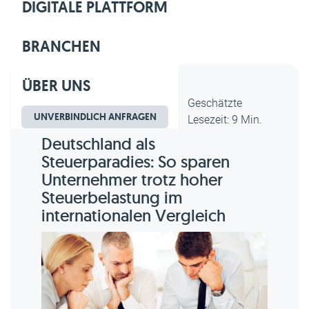
DIGITALE PLATTFORM
BRANCHEN
ÜBER UNS
Dipl.-Kfm. Christian Gebert,
Geschätzte
UNVERBINDLICH ANFRAGEN
erstellt am 06.08.2026
Lesezeit: 9 Min.
Deutschland als
Steuerparadies: So sparen
Unternehmer trotz hoher
Steuerbelastung im
internationalen Vergleich