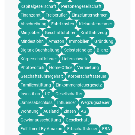
Kapitalgesellschaft
Personengesellschaft
Finanzamt
Freiberufler
Einzelunternehmen
Abschreibung
Fahrtkosten
Kleinunternehmer
Minijobber
Geschäftsführer
Kraftfahrzeug
Mindestlohn
Amazon
Immobilien
Gründung
Digitale Buchhaltung
Selbstständige
Bilanz
Körperschaftsteuer
Lieferschwelle
Photovoltaik
Home-Office
Vermietung
Geschäftsführergehalt
Körperschaftssteuer
Familienstiftung
Einkommensteuergesetz
Investition
UG
Gesellschafter
Jahresabschluss
Influencer
Wegzugssteuer
Wohnung
Ausland
Zinsen
AG
Gewinnausschüttung
Gesellschaft
Fulfillment By Amazon
Erbschaftsteuer
FBA