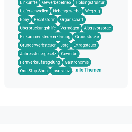
Einkünfte
Gewerbebetrieb
Holdingstruktur
Lieferschwellen
Nebengewerbe
Wegzug
Ebay
Rechtsform
Organschaft
Überbrückungshilfe
Vermögen
Altersvorsorge
Einkommensteuererklärung
Grundstücke
Grunderwerbsteuer
Jstg
Ertragsteuer
Jahressteuergesetz
Gewerbe
Fernverkaufsregelung
Gastronomie
...
alle Themen
One-Stop-Shop
Insolvenz