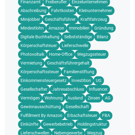
Finanzamt
Freiberufler
Einzelunternehmen
Abschreibung
Fahrtkosten
Kleinunternehmer
Minijobber
Geschäftsführer
Kraftfahrzeug
Mindestlohn
Amazon
Immobilien
Gründung
Digitale Buchhaltung
Selbstständige
Bilanz
Körperschaftsteuer
Lieferschwelle
Photovoltaik
Home-Office
Wegzugssteuer
Vermietung
Geschäftsführergehalt
Körperschaftssteuer
Familienstiftung
Einkommensteuergesetz
Investition
UG
Gesellschafter
Jahresabschluss
Influencer
Vermögen
Wohnung
Ausland
Zinsen
AG
Gewinnausschüttung
Gesellschaft
Fulfillment By Amazon
Erbschaftsteuer
FBA
Einkünfte
Gewerbebetrieb
Holdingstruktur
Lieferschwellen
Nebengewerbe
Wegzug