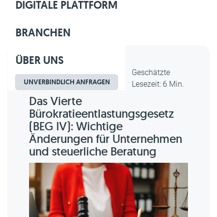
DIGITALE PLATTFORM
BRANCHEN
ÜBER UNS
Dipl.-Kfm. Christian Gebert,
Geschätzte
UNVERBINDLICH ANFRAGEN
erstellt am 04.10.2024
Lesezeit: 6 Min.
Das Vierte
Bürokratieentlastungsgesetz
(BEG IV): Wichtige
Änderungen für Unternehmen
und steuerliche Beratung