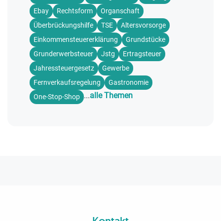
Ebay
Rechtsform
Organschaft
Überbrückungshilfe
TSE
Altersvorsorge
Einkommensteuererklärung
Grundstücke
Grunderwerbsteuer
Jstg
Ertragsteuer
Jahressteuergesetz
Gewerbe
Fernverkaufsregelung
Gastronomie
...
alle Themen
One-Stop-Shop
Kontakt