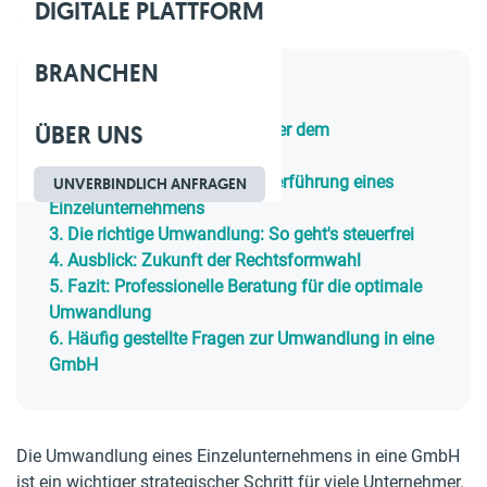
DIGITALE PLATTFORM
Geschätzte Lesezeit: 14 Min.
BRANCHEN
Inhaltsverzeichnis
ÜBER UNS
1.
Vorteile der GmbH gegenüber dem
Einzelunternehmen
2.
Risiken bei der falschen Überführung eines
UNVERBINDLICH ANFRAGEN
Einzelunternehmens
3.
Die richtige Umwandlung: So geht's steuerfrei
4.
Ausblick: Zukunft der Rechtsformwahl
5.
Fazit: Professionelle Beratung für die optimale
Umwandlung
6.
Häufig gestellte Fragen zur Umwandlung in eine
GmbH
Die Umwandlung eines Einzelunternehmens in eine GmbH
ist ein wichtiger strategischer Schritt für viele Unternehmer.