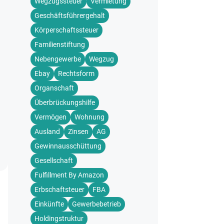
Wegzugssteuer
Vermietung
Geschäftsführergehalt
Körperschaftssteuer
Familienstiftung
Nebengewerbe
Wegzug
Ebay
Rechtsform
Organschaft
Überbrückungshilfe
Vermögen
Wohnung
Ausland
Zinsen
AG
Gewinnausschüttung
Gesellschaft
Fulfillment By Amazon
Erbschaftsteuer
FBA
Einkünfte
Gewerbebetrieb
Holdingstruktur