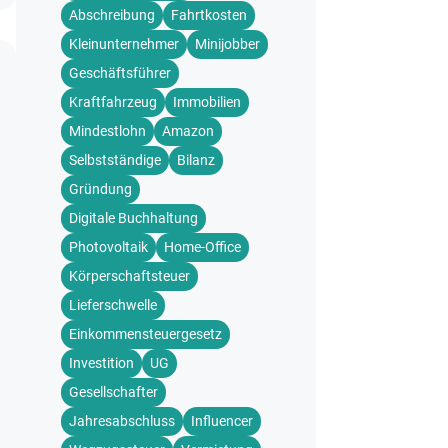
Abschreibung
Fahrtkosten
Kleinunternehmer
Minijobber
Geschäftsführer
Kraftfahrzeug
Immobilien
Mindestlohn
Amazon
Selbstständige
Bilanz
Gründung
Digitale Buchhaltung
Photovoltaik
Home-Office
Körperschaftsteuer
Lieferschwelle
Einkommensteuergesetz
Investition
UG
Gesellschafter
Jahresabschluss
Influencer