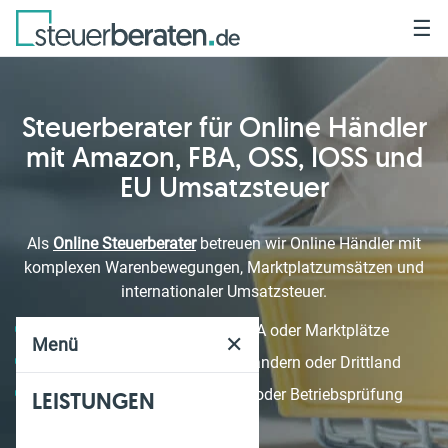
☰
Steuerberater für Online Händler
mit Amazon, FBA, OSS, IOSS und
EU Umsatzsteuer
Als
Online Steuerberater
betreuen wir Online Händler mit
komplexen Warenbewegungen, Marktplatzumsätzen und
internationaler Umsatzsteuer.
Verkauf über Amazon FBA oder Marktplätze
✕
Menü
Umsätze in mehreren EU Ländern oder Drittland
Unsicherheit bei OSS IOSS oder Betriebsprüfung
LEISTUNGEN