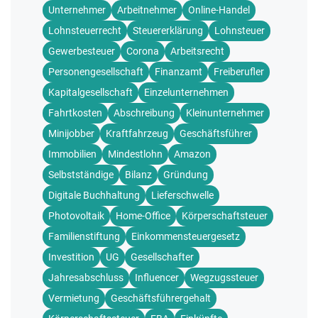
Unternehmer
Arbeitnehmer
Online-Handel
Lohnsteuerrecht
Steuererklärung
Lohnsteuer
Gewerbesteuer
Corona
Arbeitsrecht
Personengesellschaft
Finanzamt
Freiberufler
Kapitalgesellschaft
Einzelunternehmen
Fahrtkosten
Abschreibung
Kleinunternehmer
Minijobber
Kraftfahrzeug
Geschäftsführer
Immobilien
Mindestlohn
Amazon
Selbstständige
Bilanz
Gründung
Digitale Buchhaltung
Lieferschwelle
Photovoltaik
Home-Office
Körperschaftsteuer
Familienstiftung
Einkommensteuergesetz
Investition
UG
Gesellschafter
Jahresabschluss
Influencer
Wegzugssteuer
Vermietung
Geschäftsführergehalt