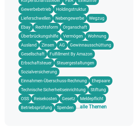
Körperschaftssteuer
FBA
Einkünfte
Gewerbebetrieb
Holdingstruktur
Lieferschwellen
Nebengewerbe
Wegzug
Ebay
Rechtsform
Organschaft
Überbrückungshilfe
Vermögen
Wohnung
Ausland
Zinsen
AG
Gewinnausschüttung
Gesellschaft
Fulfillment By Amazon
Erbschaftsteuer
Steuergestaltungen
Sozialversicherung
Einnahmen-Überschuss-Rechnung
Ehepaare
Technische Sicherheitseinrichtung
Stiftung
OSS
Reisekosten
Gesetz
Meldepflicht
...
alle Themen
Betriebsprüfung
Spenden