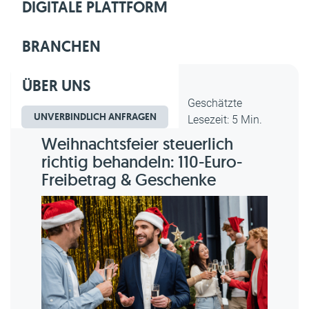
DIGITALE PLATTFORM
BRANCHEN
ÜBER UNS
Dipl.-Kfm. Christian Gebert,
Geschätzte
UNVERBINDLICH ANFRAGEN
erstellt am 26.11.2025
Lesezeit: 5 Min.
Weihnachtsfeier steuerlich
richtig behandeln: 110-Euro-
Freibetrag & Geschenke