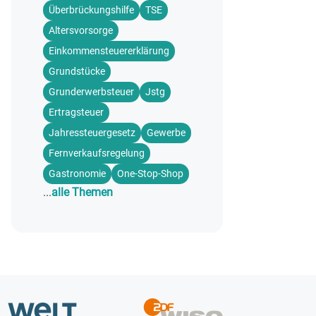
Überbrückungshilfe
TSE
Altersvorsorge
Einkommensteuererklärung
Grundstücke
Grunderwerbsteuer
Jstg
Ertragsteuer
Jahressteuergesetz
Gewerbe
Fernverkaufsregelung
Gastronomie
One-Stop-Shop
...
alle Themen