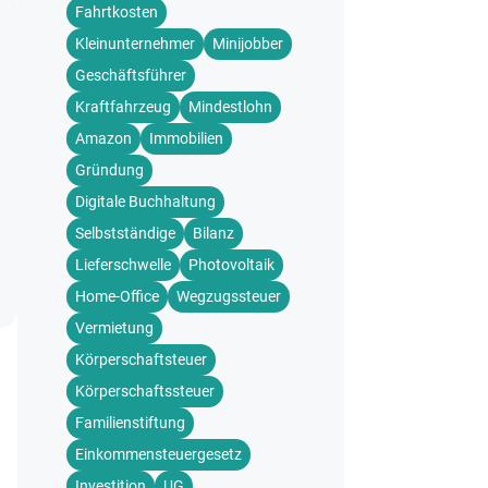
Fahrtkosten
Kleinunternehmer
Minijobber
Geschäftsführer
Kraftfahrzeug
Mindestlohn
Amazon
Immobilien
Gründung
Digitale Buchhaltung
Selbstständige
Bilanz
Lieferschwelle
Photovoltaik
Home-Office
Wegzugssteuer
Vermietung
Körperschaftsteuer
Körperschaftssteuer
Familienstiftung
Einkommensteuergesetz
Investition
UG