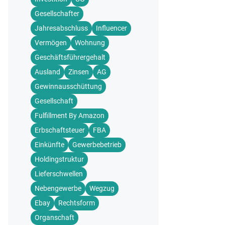
Gesellschafter
Jahresabschluss
Influencer
Vermögen
Wohnung
Geschäftsführergehalt
Ausland
Zinsen
AG
Gewinnausschüttung
Gesellschaft
Fulfillment By Amazon
Erbschaftsteuer
FBA
Einkünfte
Gewerbebetrieb
Holdingstruktur
Lieferschwellen
Nebengewerbe
Wegzug
Ebay
Rechtsform
Organschaft