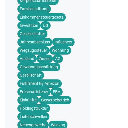
Körperschaftssteuer
Familienstiftung
Einkommensteuergesetz
Investition
UG
Gesellschafter
Jahresabschluss
Influencer
Wegzugssteuer
Wohnung
Ausland
Zinsen
AG
Gewinnausschüttung
Gesellschaft
Fulfillment By Amazon
Erbschaftsteuer
FBA
Einkünfte
Gewerbebetrieb
Holdingstruktur
Lieferschwellen
Nebengewerbe
Wegzug