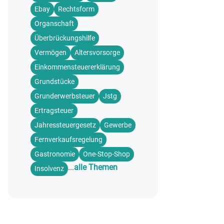
Ebay
Rechtsform
Organschaft
Überbrückungshilfe
Vermögen
Altersvorsorge
Einkommensteuererklärung
Grundstücke
Grunderwerbsteuer
Jstg
Ertragsteuer
Jahressteuergesetz
Gewerbe
Fernverkaufsregelung
Gastronomie
One-Stop-Shop
...
alle Themen
Insolvenz