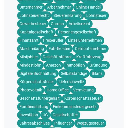
Unternehmer
Arbeitnehmer
Online-Handel
Lohnsteuerrecht
Steuererklärung
Lohnsteuer
Gewerbesteuer
Corona
Arbeitsrecht
Kapitalgesellschaft
Personengesellschaft
Finanzamt
Freiberufler
Einzelunternehmen
Abschreibung
Fahrtkosten
Kleinunternehmer
Minijobber
Geschäftsführer
Kraftfahrzeug
Mindestlohn
Amazon
Immobilien
Gründung
Digitale Buchhaltung
Selbstständige
Bilanz
Körperschaftsteuer
Lieferschwelle
Photovoltaik
Home-Office
Vermietung
Geschäftsführergehalt
Körperschaftssteuer
Familienstiftung
Einkommensteuergesetz
Investition
UG
Gesellschafter
Jahresabschluss
Influencer
Wegzugssteuer