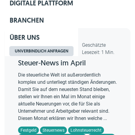
DIGITALE PLATTFORM
BRANCHEN
ÜBER UNS
Dipl.-Kfm. Christian Gebert,
Geschätzte
UNVERBINDLICH ANFRAGEN
erstellt am 26.04.2023
Lesezeit: 1 Min.
Steuer-News im April
Die steuerliche Welt ist außerordentlich
komplex und unterliegt ständigen Änderungen.
Damit Sie auf dem neuesten Stand bleiben,
stellen wir Ihnen ein Mal im Monat einige
aktuelle Neuerungen vor, die für Sie als
Unternehmer und Arbeitgeber relevant sind.
Diesen Monat erklären wir Ihnen welche ...
Festgeld
Steuernews
Lohnsteuerrecht