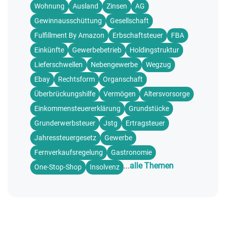
Wohnung
Ausland
Zinsen
AG
Gewinnausschüttung
Gesellschaft
Fulfillment By Amazon
Erbschaftsteuer
FBA
Einkünfte
Gewerbebetrieb
Holdingstruktur
Lieferschwellen
Nebengewerbe
Wegzug
Ebay
Rechtsform
Organschaft
Überbrückungshilfe
Vermögen
Altersvorsorge
Einkommensteuererklärung
Grundstücke
Grunderwerbsteuer
Jstg
Ertragsteuer
Jahressteuergesetz
Gewerbe
Fernverkaufsregelung
Gastronomie
...
alle Themen
One-Stop-Shop
Insolvenz