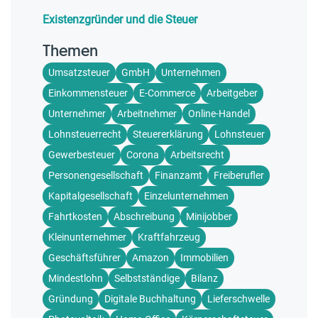
Existenzgründer und die Steuer
Themen
Umsatzsteuer
GmbH
Unternehmen
Einkommensteuer
E-Commerce
Arbeitgeber
Unternehmer
Arbeitnehmer
Online-Handel
Lohnsteuerrecht
Steuererklärung
Lohnsteuer
Gewerbesteuer
Corona
Arbeitsrecht
Personengesellschaft
Finanzamt
Freiberufler
Kapitalgesellschaft
Einzelunternehmen
Fahrtkosten
Abschreibung
Minijobber
Kleinunternehmer
Kraftfahrzeug
Geschäftsführer
Amazon
Immobilien
Mindestlohn
Selbstständige
Bilanz
Gründung
Digitale Buchhaltung
Lieferschwelle