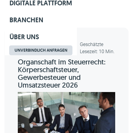
DIGITALE PLATTFORM
BRANCHEN
ÜBER UNS
Dipl.-Kfm. Christian Gebert,
Geschätzte
UNVERBINDLICH ANFRAGEN
erstellt am 25.03.2026
Lesezeit: 10 Min.
Organschaft im Steuerrecht:
Körperschaftsteuer,
Gewerbesteuer und
Umsatzsteuer 2026