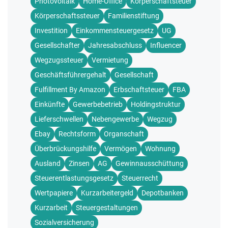
Photovoltaik
Home-Office
Körperschaftsteuer
Körperschaftssteuer
Familienstiftung
Investition
Einkommensteuergesetz
UG
Gesellschafter
Jahresabschluss
Influencer
Wegzugssteuer
Vermietung
Geschäftsführergehalt
Gesellschaft
Fulfillment By Amazon
Erbschaftsteuer
FBA
Einkünfte
Gewerbebetrieb
Holdingstruktur
Lieferschwellen
Nebengewerbe
Wegzug
Ebay
Rechtsform
Organschaft
Überbrückungshilfe
Vermögen
Wohnung
Ausland
Zinsen
AG
Gewinnausschüttung
Steuerentlastungsgesetz
Steuerrecht
Wertpapiere
Kurzarbeitergeld
Depotbanken
Kurzarbeit
Steuergestaltungen
Sozialversicherung