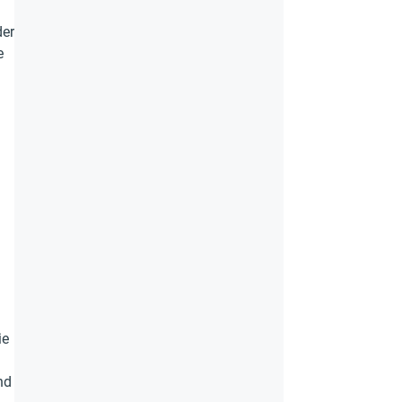
der
e
ie
nd