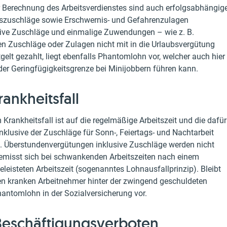
r Berechnung des Arbeitsverdienstes sind auch erfolgsabhängig
gszuschläge sowie Erschwernis- und Gefahrenzulagen
ive Zuschläge und einmalige Zuwendungen – wie z. B.
n Zuschläge oder Zulagen nicht mit in die Urlaubsvergütung
gelt gezahlt, liegt ebenfalls Phantomlohn vor, welcher auch hier
der Geringfügigkeitsgrenze bei Minijobbern führen kann.
ankheitsfall
Krankheitsfall ist auf die regelmäßige Arbeitszeit und die dafür
klusive der Zuschläge für Sonn-, Feiertags- und Nachtarbeit
. Überstundenvergütungen inklusive Zuschläge werden nicht
 bemisst sich bei schwankenden Arbeitszeiten nach einem
eleisteten Arbeitszeit (sogenanntes Lohnausfallprinzip). Bleibt
en kranken Arbeitnehmer hinter der zwingend geschuldeten
Phantomlohn in der Sozialversicherung vor.
 Beschäftigungsverboten