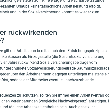
atsächlich geleisteten Sonn-, Feiertags- und Nachtarbeitsstunden.
zahlten Urlaubs keine tatsächliche Arbeitsleistung erfolgt,
freiheit und in der Sozialversicherung kommt es wieder zum
 der rückwirkenden
e?
e gilt der Arbeitslohn bereits nach dem Entstehungsprinzip als
Krankenkassen als Einzugsstelle (die Gesamtsozialversicherung
u vier Jahre rückwirkend Sozialversicherungsbeiträge vom
 für geschuldete Sozialversicherungsbeiträge Säumniszuschläg
gegenüber den Arbeitnehmern dagegen unterliegen meistens ei
ssfrist, sodass der Mitarbeiter eventuell nachzuzahlende
equenzen zu schützen, sollten Sie immer einen Arbeitsvertrag o
glichen Vereinbarungen (vergleiche Nachweisgesetz) anfertigen. 
und tägliche Arbeitszeit enthalten sein. Auch gesetzlich