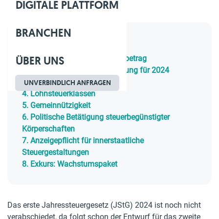
DIGITALE PLATTFORM
Geschätzte Lesezeit: 6 Min.
BRANCHEN
Inhaltsverzeichnis
ÜBER UNS
1.
Steuertarif &amp; Grundfreibetrag
2.
Keine rückwirkende Anpassung für 2024
3.
Erhöhung des Kindergelds
UNVERBINDLICH ANFRAGEN
4.
Lohnsteuerklassen
5.
Gemeinnützigkeit
6.
Politische Betätigung steuerbegünstigter
Körperschaften
7.
Anzeigepflicht für innerstaatliche
Steuergestaltungen
8.
Exkurs: Wachstumspaket
Das erste Jahressteuergesetz (JStG) 2024 ist noch nicht
verabschiedet, da folgt schon der Entwurf für das zweite