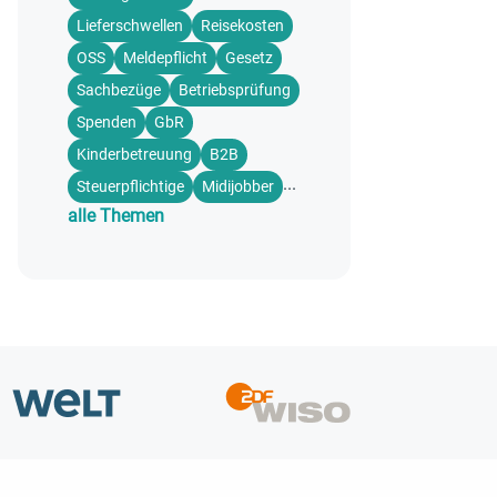
Lieferschwellen
Reisekosten
OSS
Meldepflicht
Gesetz
Sachbezüge
Betriebsprüfung
Spenden
GbR
Kinderbetreuung
B2B
...
Steuerpflichtige
Midijobber
alle Themen