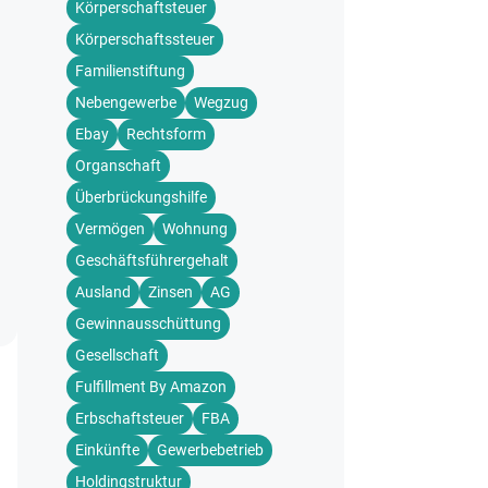
Körperschaftsteuer
Körperschaftssteuer
Familienstiftung
Nebengewerbe
Wegzug
Ebay
Rechtsform
Organschaft
Überbrückungshilfe
Vermögen
Wohnung
Geschäftsführergehalt
Ausland
Zinsen
AG
Gewinnausschüttung
Gesellschaft
Fulfillment By Amazon
Erbschaftsteuer
FBA
Einkünfte
Gewerbebetrieb
Holdingstruktur