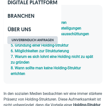
DIGITALE PLATTFORM
BRANCHEN
Inhaltsverzeichnis
1.
Vorteile von Holding-Strukturen
ÜBER UNS
2.
Vorteile beim Verkauf von Beteiligungen
3.
Vorteile für laufende Gewinnausschüttungen
4.
Vorteile für Kapitalanlagen
UNVERBINDLICH ANFRAGEN
5.
Gründung einer Holding-Struktur
6.
Möglichkeiten zur Strukturierung
7.
Warum es sich lohnt eine Holding nicht zu spät
zu gründen
8.
Wann sollte man keine Holding-Struktur
errichten
In den sozialen Medien beobachten wir eine immer stärkere
Präsenz von Holding-Strukturen. Diese Aufmerksamkeit ist
nicht unbegründet, denn die Vorteile einer
Holding-Struktur