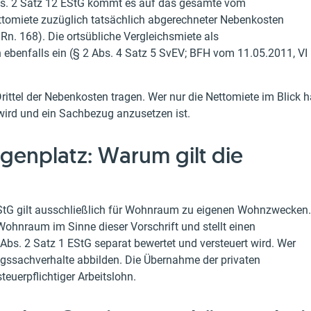
Abs. 2 Satz 12 EStG kommt es auf das gesamte vom
ettomiete zuzüglich tatsächlich abgerechneter Nebenkosten
 Rn. 168). Die ortsübliche Vergleichsmiete als
benfalls ein (§ 2 Abs. 4 Satz 5 SvEV; BFH vom 11.05.2011, VI
ttel der Nebenkosten tragen. Wer nur die Nettomiete im Blick h
t wird und ein Sachbezug anzusetzen ist.
agenplatz: Warum gilt die
StG gilt ausschließlich für Wohnraum zu eigenen Wohnzwecken.
 Wohnraum im Sinne dieser Vorschrift und stellt einen
Abs. 2 Satz 1 EStG separat bewertet und versteuert wird. Wer
ugssachverhalte abbilden. Die Übernahme der privaten
euerpflichtiger Arbeitslohn.