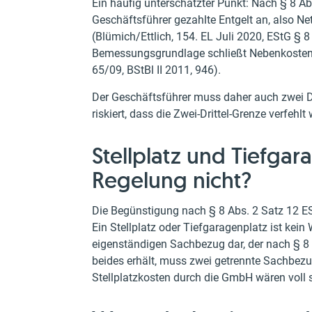
Ein häufig unterschätzter Punkt: Nach § 8 
Geschäftsführer gezahlte Entgelt an, also N
(Blümich/Ettlich, 154. EL Juli 2020, EStG § 8
Bemessungsgrundlage schließt Nebenkosten e
65/09, BStBl II 2011, 946).
Der Geschäftsführer muss daher auch zwei Dri
riskiert, dass die Zwei-Drittel-Grenze verfehl
Stellplatz und Tiefgar
Regelung nicht?
Die Begünstigung nach § 8 Abs. 2 Satz 12 E
Ein Stellplatz oder Tiefgaragenplatz ist kein
eigenständigen Sachbezug dar, der nach § 8 
beides erhält, muss zwei getrennte Sachbez
Stellplatzkosten durch die GmbH wären voll st