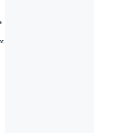
 R
at,