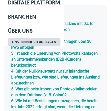
DIGITALE PLATTFORM
BRANCHEN
Inhaltsverzeichnis
1.
Änderung des Umsatzsteuersatzes mit 0% für
ÜBER UNS
die Lieferung und Installation von
Photovoltaikanlagen
2.
Wie kann der Nachweis für Anlagen über 30
UNVERBINDLICH ANFRAGEN
kWp erfolgen
3.
Ist auch die Lieferung von Photovoltaikanlagen
an Unternehmenskunden (B2B -Kunden)
berücksichtigt
4.
Gilt der Null-Steuersatz nur für Inländische
Lieferungen bzw. wie sind Lieferungen ins Ausland
abzurechnen
5.
Was gilt beim Import von Photovoltaikmodulen
aus dem Drittland (z. B. China)?
6.
Wie ist mit Bestellungen umzugehen, die bereits
im Jahr 2022 erfolgt sind, wenn die Lieferung erst