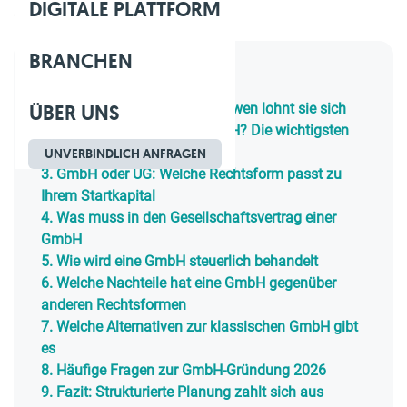
DIGITALE PLATTFORM
Geschätzte Lesezeit: 22 Min.
BRANCHEN
Inhaltsverzeichnis
ÜBER UNS
1.
Was ist eine GmbH und für wen lohnt sie sich
2.
Wie gründet man eine GmbH? Die wichtigsten
Schritte
UNVERBINDLICH ANFRAGEN
3.
GmbH oder UG: Welche Rechtsform passt zu
Ihrem Startkapital
4.
Was muss in den Gesellschaftsvertrag einer
GmbH
5.
Wie wird eine GmbH steuerlich behandelt
6.
Welche Nachteile hat eine GmbH gegenüber
anderen Rechtsformen
7.
Welche Alternativen zur klassischen GmbH gibt
es
8.
Häufige Fragen zur GmbH-Gründung 2026
9.
Fazit: Strukturierte Planung zahlt sich aus