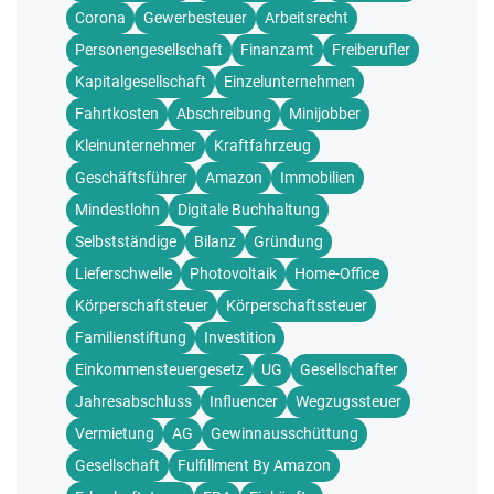
Corona
Gewerbesteuer
Arbeitsrecht
Personengesellschaft
Finanzamt
Freiberufler
Kapitalgesellschaft
Einzelunternehmen
Fahrtkosten
Abschreibung
Minijobber
Kleinunternehmer
Kraftfahrzeug
Geschäftsführer
Amazon
Immobilien
Mindestlohn
Digitale Buchhaltung
Selbstständige
Bilanz
Gründung
Lieferschwelle
Photovoltaik
Home-Office
Körperschaftsteuer
Körperschaftssteuer
Familienstiftung
Investition
Einkommensteuergesetz
UG
Gesellschafter
Jahresabschluss
Influencer
Wegzugssteuer
Vermietung
AG
Gewinnausschüttung
Gesellschaft
Fulfillment By Amazon