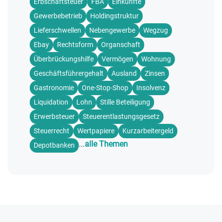
Erbschaftsteuer
FBA
Einkünfte
Gewerbebetrieb
Holdingstruktur
Lieferschwellen
Nebengewerbe
Wegzug
Ebay
Rechtsform
Organschaft
Überbrückungshilfe
Vermögen
Wohnung
Geschäftsführergehalt
Ausland
Zinsen
Gastronomie
One-Stop-Shop
Insolvenz
Liquidation
Lohn
Stille Beteiligung
Erwerbsteuer
Steuerentlastungsgesetz
Steuerrecht
Wertpapiere
Kurzarbeitergeld
...
alle Themen
Depotbanken