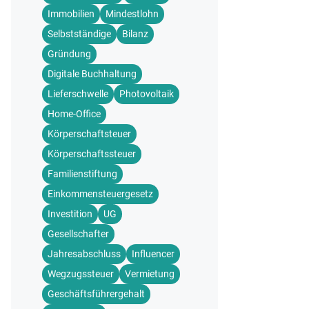
Immobilien
Mindestlohn
Selbstständige
Bilanz
Gründung
Digitale Buchhaltung
Lieferschwelle
Photovoltaik
Home-Office
Körperschaftsteuer
Körperschaftssteuer
Familienstiftung
Einkommensteuergesetz
Investition
UG
Gesellschafter
Jahresabschluss
Influencer
Wegzugssteuer
Vermietung
Geschäftsführergehalt