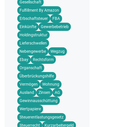
Gesellschaft
Fulfillment By Amazon
Erbschaftsteuer
FBA
Einkünfte
Gewerbebetrieb
Holdingstruktur
Lieferschwellen
Nebengewerbe
Wegzug
Ebay
Rechtsform
Organschaft
Überbrückungshilfe
Vermögen
Wohnung
Ausland
Zinsen
AG
Gewinnausschüttung
Wertpapiere
Steuerentlastungsgesetz
Steuerrecht
Kurzarbeitergeld