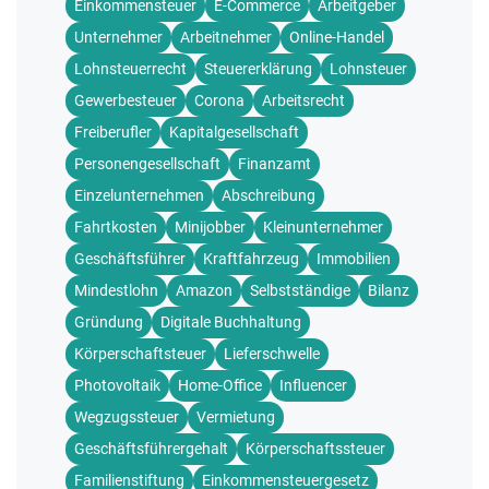
Einkommensteuer
E-Commerce
Arbeitgeber
Unternehmer
Arbeitnehmer
Online-Handel
Lohnsteuerrecht
Steuererklärung
Lohnsteuer
Gewerbesteuer
Corona
Arbeitsrecht
Freiberufler
Kapitalgesellschaft
Personengesellschaft
Finanzamt
Einzelunternehmen
Abschreibung
Fahrtkosten
Minijobber
Kleinunternehmer
Geschäftsführer
Kraftfahrzeug
Immobilien
Mindestlohn
Amazon
Selbstständige
Bilanz
Gründung
Digitale Buchhaltung
Körperschaftsteuer
Lieferschwelle
Photovoltaik
Home-Office
Influencer
Wegzugssteuer
Vermietung
Geschäftsführergehalt
Körperschaftssteuer
Familienstiftung
Einkommensteuergesetz