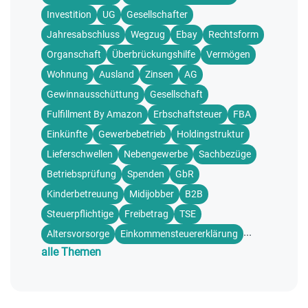
Investition
UG
Gesellschafter
Jahresabschluss
Wegzug
Ebay
Rechtsform
Organschaft
Überbrückungshilfe
Vermögen
Wohnung
Ausland
Zinsen
AG
Gewinnausschüttung
Gesellschaft
Fulfillment By Amazon
Erbschaftsteuer
FBA
Einkünfte
Gewerbebetrieb
Holdingstruktur
Lieferschwellen
Nebengewerbe
Sachbezüge
Betriebsprüfung
Spenden
GbR
Kinderbetreuung
Midijobber
B2B
Steuerpflichtige
Freibetrag
TSE
...
Altersvorsorge
Einkommensteuererklärung
alle Themen