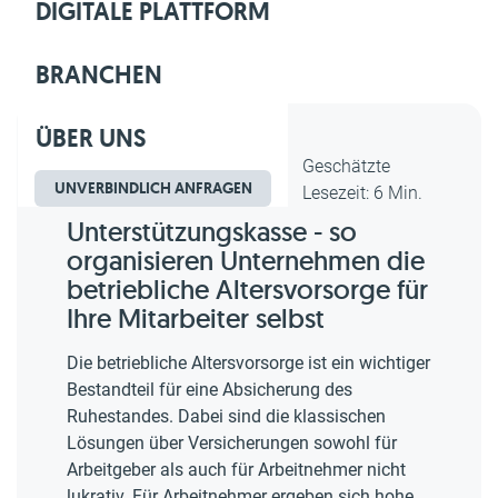
DIGITALE PLATTFORM
BRANCHEN
ÜBER UNS
Dipl.-Kfm. Christian Gebert,
Geschätzte
UNVERBINDLICH ANFRAGEN
erstellt am 22.07.2022
Lesezeit: 6 Min.
Unterstützungskasse - so
organisieren Unternehmen die
betriebliche Altersvorsorge für
Ihre Mitarbeiter selbst
Die betriebliche Altersvorsorge ist ein wichtiger
Bestandteil für eine Absicherung des
Ruhestandes. Dabei sind die klassischen
Lösungen über Versicherungen sowohl für
Arbeitgeber als auch für Arbeitnehmer nicht
lukrativ. Für Arbeitnehmer ergeben sich hohe