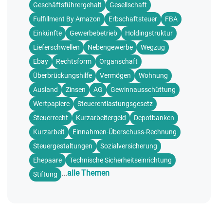
Geschäftsführergehalt
Gesellschaft
Fulfillment By Amazon
Erbschaftsteuer
FBA
Einkünfte
Gewerbebetrieb
Holdingstruktur
Lieferschwellen
Nebengewerbe
Wegzug
Ebay
Rechtsform
Organschaft
Überbrückungshilfe
Vermögen
Wohnung
Ausland
Zinsen
AG
Gewinnausschüttung
Wertpapiere
Steuerentlastungsgesetz
Steuerrecht
Kurzarbeitergeld
Depotbanken
Kurzarbeit
Einnahmen-Überschuss-Rechnung
Steuergestaltungen
Sozialversicherung
Ehepaare
Technische Sicherheitseinrichtung
...
alle Themen
Stiftung