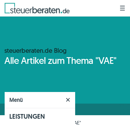
☰
steuerberaten.de Blog
Alle Artikel zum Thema "VAE"
✕
Menü
LEISTUNGEN
Home
Blog
Thema
"VAE"