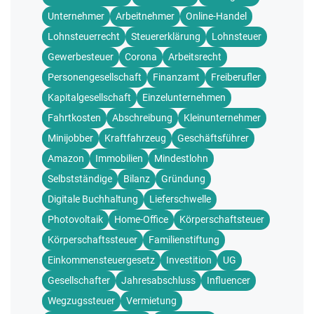
Unternehmer
Arbeitnehmer
Online-Handel
Lohnsteuerrecht
Steuererklärung
Lohnsteuer
Gewerbesteuer
Corona
Arbeitsrecht
Personengesellschaft
Finanzamt
Freiberufler
Kapitalgesellschaft
Einzelunternehmen
Fahrtkosten
Abschreibung
Kleinunternehmer
Minijobber
Kraftfahrzeug
Geschäftsführer
Amazon
Immobilien
Mindestlohn
Selbstständige
Bilanz
Gründung
Digitale Buchhaltung
Lieferschwelle
Photovoltaik
Home-Office
Körperschaftsteuer
Körperschaftssteuer
Familienstiftung
Einkommensteuergesetz
Investition
UG
Gesellschafter
Jahresabschluss
Influencer
Wegzugssteuer
Vermietung