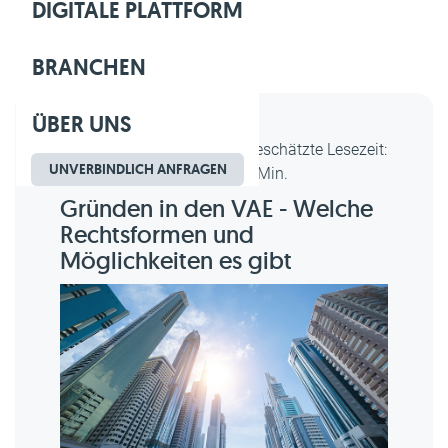
DIGITALE PLATTFORM
BRANCHEN
ÜBER UNS
Luna Yusuf, erstellt am
Geschätzte Lesezeit:
UNVERBINDLICH ANFRAGEN
05.06.2024
2 Min.
Gründen in den VAE - Welche
Rechtsformen und
Möglichkeiten es gibt