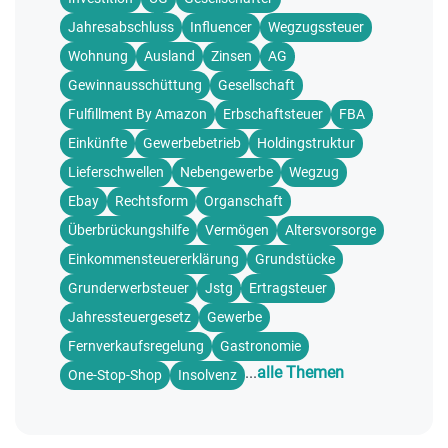
Jahresabschluss
Influencer
Wegzugssteuer
Wohnung
Ausland
Zinsen
AG
Gewinnausschüttung
Gesellschaft
Fulfillment By Amazon
Erbschaftsteuer
FBA
Einkünfte
Gewerbebetrieb
Holdingstruktur
Lieferschwellen
Nebengewerbe
Wegzug
Ebay
Rechtsform
Organschaft
Überbrückungshilfe
Vermögen
Altersvorsorge
Einkommensteuererklärung
Grundstücke
Grunderwerbsteuer
Jstg
Ertragsteuer
Jahressteuergesetz
Gewerbe
Fernverkaufsregelung
Gastronomie
...
alle Themen
One-Stop-Shop
Insolvenz