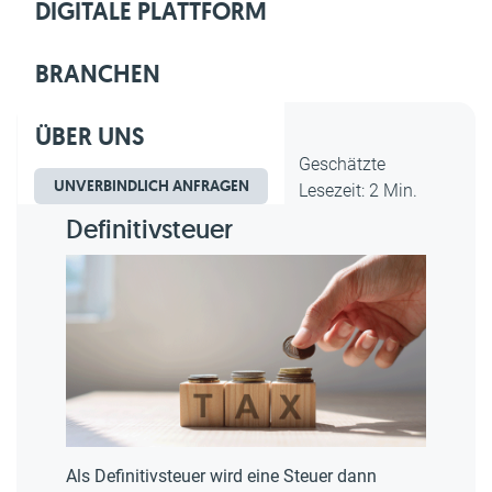
DIGITALE PLATTFORM
BRANCHEN
ÜBER UNS
Dipl.-Kfm. Christian Gebert,
Geschätzte
UNVERBINDLICH ANFRAGEN
erstellt am 10.07.2025
Lesezeit: 2 Min.
Definitivsteuer
Als Definitivsteuer wird eine Steuer dann