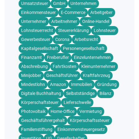
Umsatzsteuer
GmbH
Unternehmen
Einkommensteuer
E-Commerce
Arbeitgeber
Unternehmer
Arbeitnehmer
Online-Handel
Lohnsteuerrecht
Steuererklärung
Lohnsteuer
Gewerbesteuer
Corona
Arbeitsrecht
Kapitalgesellschaft
Personengesellschaft
Finanzamt
Freiberufler
Einzelunternehmen
Abschreibung
Fahrtkosten
Kleinunternehmer
Minijobber
Geschäftsführer
Kraftfahrzeug
Mindestlohn
Amazon
Immobilien
Gründung
Digitale Buchhaltung
Selbstständige
Bilanz
Körperschaftsteuer
Lieferschwelle
Photovoltaik
Home-Office
Vermietung
Geschäftsführergehalt
Körperschaftssteuer
Familienstiftung
Einkommensteuergesetz
Investition
UG
Gesellschafter