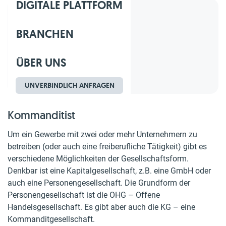
DIGITALE PLATTFORM
Inhaltsverzeichnis
BRANCHEN
1.
Kommanditist
2.
Gesellschafter
ÜBER UNS
3.
Rechte und Pflichten
4.
Verlustverrechnung
UNVERBINDLICH ANFRAGEN
Kommanditist
Um ein Gewerbe mit zwei oder mehr Unternehmern zu
betreiben (oder auch eine freiberufliche Tätigkeit) gibt es
verschiedene Möglichkeiten der Gesellschaftsform.
Denkbar ist eine Kapitalgesellschaft, z.B. eine GmbH oder
auch eine Personengesellschaft. Die Grundform der
Personengesellschaft ist die OHG – Offene
Handelsgesellschaft. Es gibt aber auch die KG – eine
Kommanditgesellschaft.