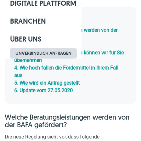
DIGITALE PLATTFORM
BRANCHEN
Inhaltsverzeichnis
1.
Welche Beratungsleistungen werden von der
ÜBER UNS
BAFA gefördert
2.
Sind Sie antragsberechtigt
3.
Welche Beratungsleistungen können wir für Sie
UNVERBINDLICH ANFRAGEN
übernehmen
4.
Wie hoch fallen die Fördermittel in Ihrem Fall
aus
5.
Wie wird ein Antrag gestellt
6.
Update vom 27.05.2020
Welche Beratungsleistungen werden von
der BAFA gefördert?
Die neue Regelung sieht vor, dass folgende