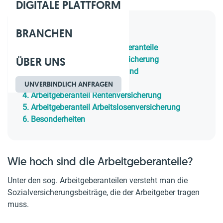
DIGITALE PLATTFORM
BRANCHEN
Inhaltsverzeichnis
1.
Wie hoch sind die Arbeitgeberanteile
ÜBER UNS
2.
Arbeitgeberanteil Sozialversicherung
3.
Arbeitgeberanteil Kranken- und
Pflegeversicherung
UNVERBINDLICH ANFRAGEN
4.
Arbeitgeberanteil Rentenversicherung
5.
Arbeitgeberanteil Arbeitslosenversicherung
6.
Besonderheiten
Wie hoch sind die Arbeitgeberanteile?
Unter den sog. Arbeitgeberanteilen versteht man die
Sozialversicherungsbeiträge, die der Arbeitgeber tragen
muss.