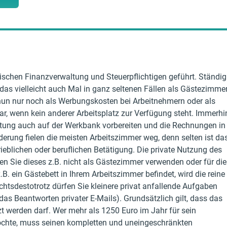
wischen Finanzverwaltung und Steuerpflichtigen geführt. Ständig
as vielleicht auch Mal in ganz seltenen Fällen als Gästezimme
s nun nur noch als Werbungskosten bei Arbeitnehmern oder als
, wenn kein anderer Arbeitsplatz zur Verfügung steht. Immerhi
ung auch auf der Werkbank vorbereiten und die Rechnungen in
erung fielen die meisten Arbeitszimmer weg, denn selten ist da
eblichen oder beruflichen Betätigung. Die private Nutzung des
en Sie dieses z.B. nicht als Gästezimmer verwenden oder für die
. ein Gästebett in Ihrem Arbeitszimmer befindet, wird die reine
Nichtsdestotrotz dürfen Sie kleinere privat anfallende Aufgaben
das Beantworten privater E-Mails). Grundsätzlich gilt, dass das
 werden darf. Wer mehr als 1250 Euro im Jahr für sein
öchte, muss seinen kompletten und uneingeschränkten