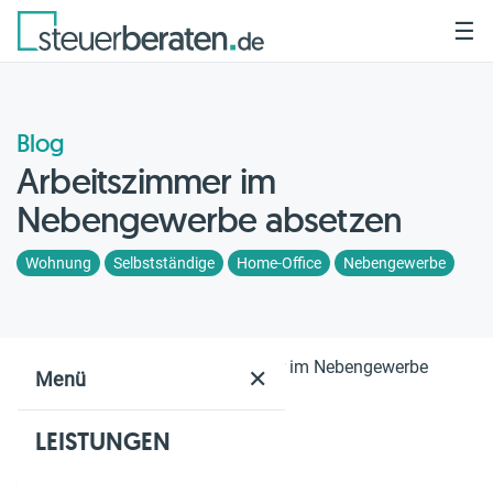
☰
Blog
Arbeitszimmer im
Nebengewerbe absetzen
Wohnung
Selbstständige
Home-Office
Nebengewerbe
Home
Blog
Arbeitszimmer im Nebengewerbe
✕
Menü
absetzen
LEISTUNGEN
Geschätzte Lesezeit: 5 Min.