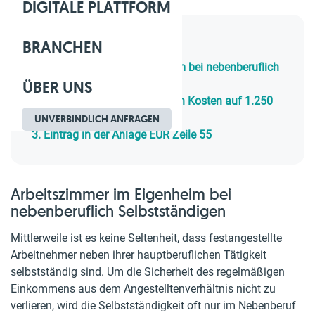
DIGITALE PLATTFORM
BRANCHEN
Inhaltsverzeichnis
1.
Arbeitszimmer im Eigenheim bei nebenberuflich
ÜBER UNS
Selbstständigen
2.
Begrenzung der abziehbaren Kosten auf 1.250
Euro
UNVERBINDLICH ANFRAGEN
3.
Eintrag in der Anlage EÜR Zeile 55
Arbeitszimmer im Eigenheim bei
nebenberuflich Selbstständigen
Mittlerweile ist es keine Seltenheit, dass festangestellte
Arbeitnehmer neben ihrer hauptberuflichen Tätigkeit
selbstständig sind. Um die Sicherheit des regelmäßigen
Einkommens aus dem Angestelltenverhältnis nicht zu
verlieren, wird die Selbstständigkeit oft nur im Nebenberuf