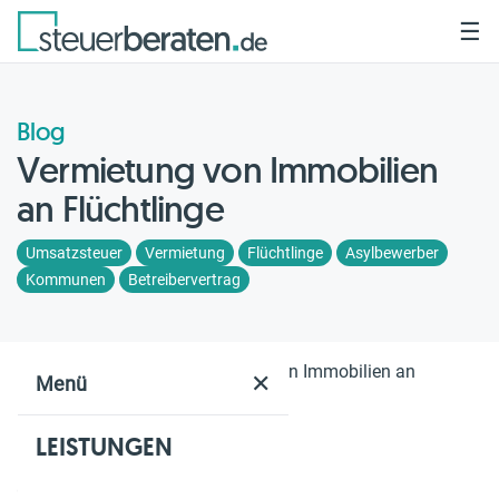
☰
Blog
Vermietung von Immobilien
an Flüchtlinge
Umsatzsteuer
Vermietung
Flüchtlinge
Asylbewerber
Kommunen
Betreibervertrag
Home
Blog
Vermietung von Immobilien an
✕
Menü
Flüchtlinge
LEISTUNGEN
Geschätzte Lesezeit: 6 Min.