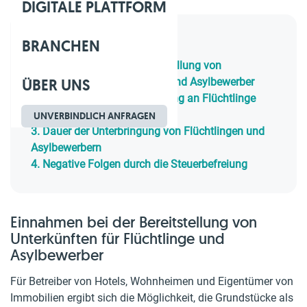
DIGITALE PLATTFORM
BRANCHEN
Inhaltsverzeichnis
1.
Einnahmen bei der Bereitstellung von
ÜBER UNS
Unterkünften für Flüchtlinge und Asylbewerber
2.
Umsatzsteuer bei Vermietung an Flüchtlinge
und Asylbewerber
UNVERBINDLICH ANFRAGEN
3.
Dauer der Unterbringung von Flüchtlingen und
Asylbewerbern
4.
Negative Folgen durch die Steuerbefreiung
Einnahmen bei der Bereitstellung von
Unterkünften für Flüchtlinge und
Asylbewerber
Für Betreiber von Hotels, Wohnheimen und Eigentümer von
Immobilien ergibt sich die Möglichkeit, die Grundstücke als