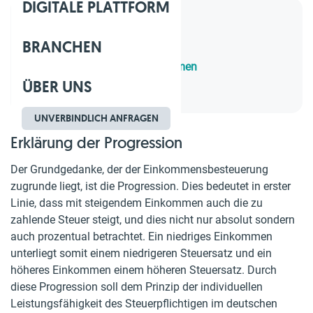
DIGITALE PLATTFORM
Inhaltsverzeichnis
BRANCHEN
1.
Erklärung der Progression
2.
Anpassung an das Einkommen
ÜBER UNS
3.
Lineare Progression
UNVERBINDLICH ANFRAGEN
Erklärung der Progression
Der Grundgedanke, der der Einkommensbesteuerung
zugrunde liegt, ist die Progression. Dies bedeutet in erster
Linie, dass mit steigendem Einkommen auch die zu
zahlende Steuer steigt, und dies nicht nur absolut sondern
auch prozentual betrachtet. Ein niedriges Einkommen
unterliegt somit einem niedrigeren Steuersatz und ein
höheres Einkommen einem höheren Steuersatz. Durch
diese Progression soll dem Prinzip der individuellen
Leistungsfähigkeit des Steuerpflichtigen im deutschen